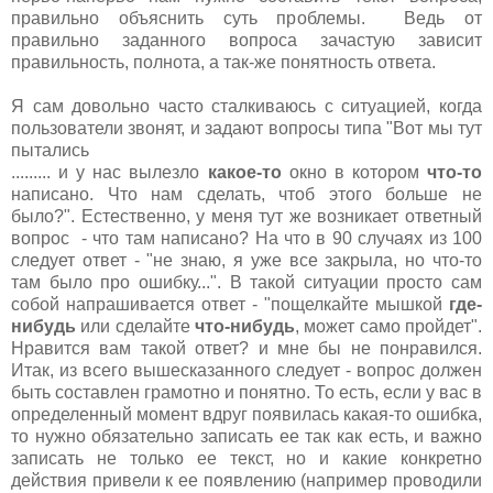
правильно объяснить суть проблемы. Ведь от
правильно заданного вопроса зачастую зависит
правильность, полнота, а так-же понятность ответа.
Я сам довольно часто сталкиваюсь с ситуацией, когда
пользователи звонят, и задают вопросы типа "Вот мы тут
пытались
......... и у нас вылезло
какое-то
окно в котором
что-то
написано. Что нам сделать, чтоб этого больше не
было?". Естественно, у меня тут же возникает ответный
вопрос - что там написано? На что в 90 случаях из 100
следует ответ - "не знаю, я уже все закрыла, но что-то
там было про ошибку...". В такой ситуации просто сам
собой напрашивается ответ - "пощелкайте мышкой
где-
нибудь
или сделайте
что-нибудь
, может само пройдет".
Нравится вам такой ответ? и мне бы не понравился.
Итак, из всего вышесказанного следует - вопрос должен
быть составлен грамотно и понятно. То есть, если у вас в
определенный момент вдруг появилась какая-то ошибка,
то нужно обязательно записать ее так как есть, и важно
записать не только ее текст, но и какие конкретно
действия привели к ее появлению (например проводили