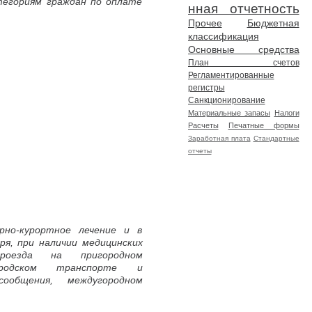
тегориям граждан по оплате
нная отчетность
Прочее
Бюджетная
классификация
Основные средства
План счетов
Регламентированные
регистры
Санкционирование
Материальные запасы
Налоги
Расчеты
Печатные формы
Заработная плата
Стандартные
отчеты
рно-курортное лечение и в
ря, при наличии медицинских
проезда на пригородном
городском транспорте и
ообщения, междугородном