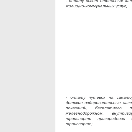
- оплату льгот отдельным ка
жилищно-коммунальных услуг;
- оплату путевок на санато
детские оздоровительные лаге
показаний, бесплатного 
железнодорожном, внутри
транспорте пригородного с
транспорте;