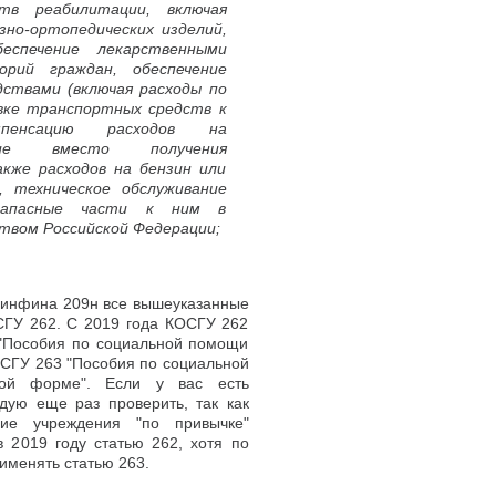
тв реабилитации, включая
но-ортопедических изделий,
еспечение лекарственными
орий граждан, обеспечение
ствами (включая расходы по
вке транспортных средств к
мпенсацию расходов на
ние вместо получения
кже расходов на бензин или
, техническое обслуживание
запасные части к ним в
твом Российской Федерации;
 Минфина 209н все вышеуказанные
СГУ 262. С 2019 года КОСГУ 262
 "Пособия по социальной помощи
СГУ 263 "Пособия по социальной
ой форме". Если у вас есть
дую еще раз проверить, так как
гие учреждения "по привычке"
в 2019 году статью 262, хотя по
именять статью 263.