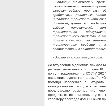
- оплату технических средс
изготовление и ремонт протез
включая зубные протезы, об
средствами различных катег
инвалидов транспортными сред
доставке, хранению и подгото
выдаче получателю), ко
транспортное обслужива
транспортного средства, а та
другие виды топлива, ремонт
транспортных средств и 
соответствии с законодательс
- другие аналогичные расходы.
До вступления в действие приказа
расходы учитывались по статье КО
по сути разделился на КОСГУ 262
населению в денежной форме" и КО
помощи населению в натуральн
вышеуказанные расходы - рекомен
неоднократно замечал, что мно
продолжают использовать в учете 
характеру расходов должны были пр