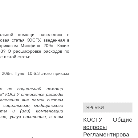
альной помощи населению в
овая статья КОСГУ, введенная в
приказом Минфина 209н. Какие
63? О расшифровке расходов по
е в этой статье.
209н. Пункт 10.6.3 этого приказа
я по социальной помощи
е" КОСГУ относятся расходы
населения вне рамок систем
, социального, медицинского
ЯРЛЫКИ
аты и (или) компенсации
ов, услуг населению, в том
КОСГУ
Общие
вопросы
Регламентирова