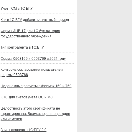
Учет ГСМ в 1С БГУ
Как в 1С БГУ добавить отчетный период
Форма ИНВ-17 для 1C:бухгалтерия
государственного учреждения
Тип контрагента в 1С:БГУ
Формы 0503169 и 0503769 в 2021 году
Контроль согласования показателей
формы 0503768
Неденежные расчеты в формах 169 и 769
КПС для счетов учета ОС и МЗ
Целостность этого сертификата не
гарантирована. Возможно, он поврежден
или изменен
Зачет авансов в 1С:БГУ 2.0