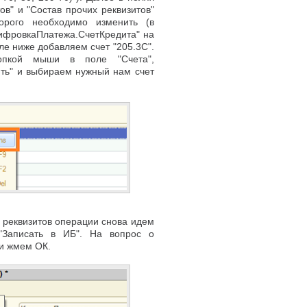
ов" и "Состав прочих реквизитов"
торого необходимо изменить (в
ифровкаПлатежа.СчетКредита" на
оле ниже добавляем счет "205.3С".
опкой мыши в поле "Счета",
ть" и выбираем нужный нам счет
 реквизитов операции снова идем
"Записать в ИБ". На вопрос о
ии жмем ОК.