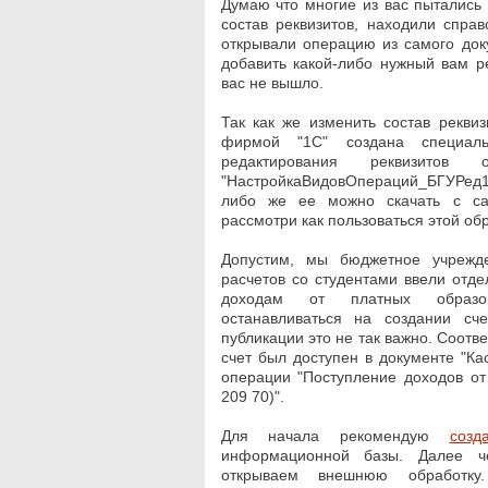
Думаю что многие из вас пытались
состав реквизитов, находили спра
открывали операцию из самого док
добавить какой-либо нужный вам ре
вас не вышло.
Так как же изменить состав рекви
фирмой "1С" создана специал
редактирования реквизитов 
"
НастройкаВидовОпераций_БГУРед10"
либо же ее можно скачать с с
рассмотри как пользоваться этой об
Допустим, мы бюджетное учрежд
расчетов со студентами ввели отде
доходам от платных образов
останавливаться на создании сч
публикации это не так важно. Соотв
счет был доступен в документе "Ка
операции "Поступление доходов от 
209 70)".
Для начала рекомендую
созд
информационной базы. Далее ч
открываем внешнюю обработку