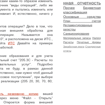
 сами каким-то образом изменить
нная отчетность
вочник "виды операций", либо же
Прочее
Бюджетная
умента и пытались изменить или
классификация
квизит. И, естественно, ничего у
Основные средства
План счетов
Регламентированные
зитов операции? Дело в том, что
регистры
ьная внешняя обработка для
Санкционирование
операции. Называется она
Материальные запасы
Налоги
, и расположена на диске ИТС.,
Расчеты
Печатные формы
айта
ИТС
Давайте на примере
Заработная плата
Стандартные
работкой.
отчеты
ение образования и для учета
льный счет "205.3С - Расчеты по
ательных услуг". Подробно
ета не буду, в рамках данной
етственно, нам нужно чтоб данный
ссовое поступление", при выборе
реализации (205 20, 30, 70, 80;
ать резервную копию
вашей
ерез меню "Файл - Открыть"
. Откроется форма внешней